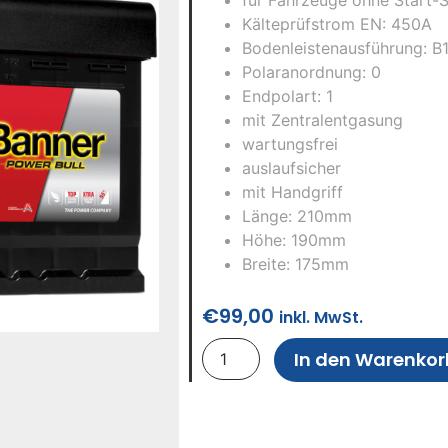
Kälteprüfstrom EN: 450A
Bodenleistenausführung: B
Polaranordnung: 0
Endpolart: 1
mit Zentralentgasung
wartungsfrei
auslaufsicher
mit Handgriff
Länge: 210mm
Höhe: 190mm
Breite: 175mm
€
99,00
inkl. MwSt.
In den Warenkor